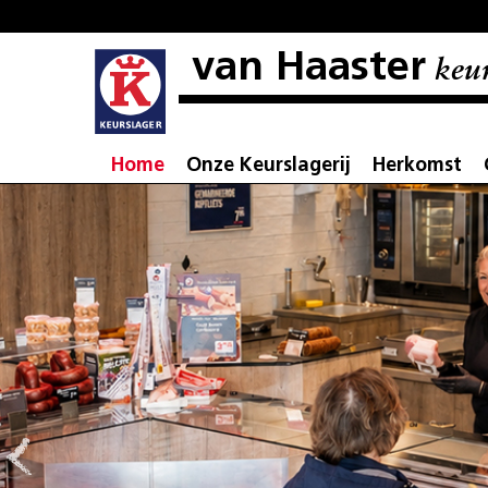
van Haaster
keur
Home
Onze Keurslagerij
Herkomst