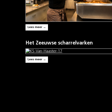
Lees meer →
Het Zeeuwse scharrelvarken
Lees meer →