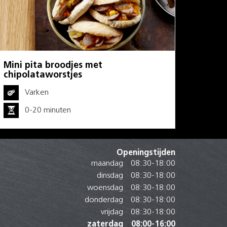
Mini pita broodjes met
chipolataworstjes
Varken
0-20 minuten
Openingstijden
maandag
08:30
-
18:00
dinsdag
08:30
-
18:00
woensdag
08:30
-
18:00
donderdag
08:30
-
18:00
vrijdag
08:30
-
18:00
zaterdag
08:00
-
16:00