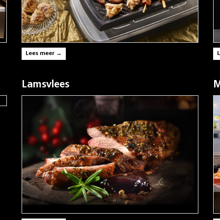
Lees meer →
Lamsvlees
M