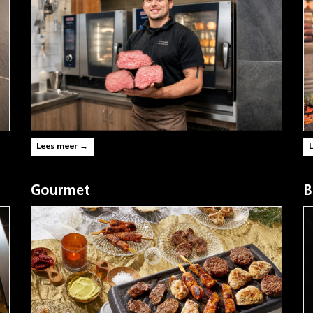
Lees meer →
Gourmet
B