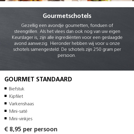
Gourmetschotels
Gezellig een avondje goumetten, fonduen of
steengrillen. Als het vlees dan ook nog van uw eigen
Keurslager is, zijn alle ingrediënten voor een geslaagde
avond aanwezig. Hieronder hebben wij voor u onze
schotels samengesteld: De schotels zijn 250 gram per
persoon.
GOURMET STANDAARD
Biefstuk
Kipfilet
Varkenshaas
Mini-saté
Mini-vinkjes
€ 8,95 per persoon