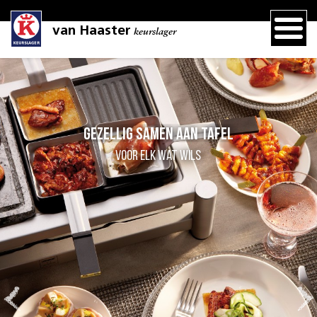
van Haaster
keurslager
afel
Pannetje met le
laat iedereen zelf 