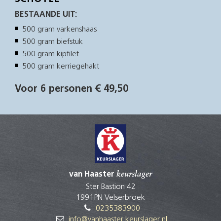
BESTAANDE UIT:
500 gram varkenshaas
500 gram biefstuk
500 gram kipfilet
500 gram kerriegehakt
Voor 6 personen € 49,50
van Haaster
keurslager
Ster Bastion 42
1991PN Velserbroek
0235383900
info@vanhaaster.keurslager.nl