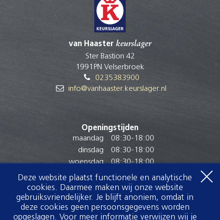
van Haaster
keurslager
Ster Bastion 42
1991PN Velserbroek
0235383900
info@vanhaaster.keurslager.nl
Openingstijden
maandag
08:30
-
18:00
dinsdag
08:30
-
18:00
woensdag
08:30
-
18:00
donderdag
08:30
-
18:00
Deze website plaatst functionele en analytische
vrijdag
08:30
-
18:00
cookies. Daarmee maken wij onze website
zaterdag
08:00
-
16:00
gebruiksvriendelijker. Je blijft anoniem, omdat in
deze cookies geen persoonsgegevens worden
zondag
Gesloten
opgeslagen. Voor meer informatie verwijzen wij je