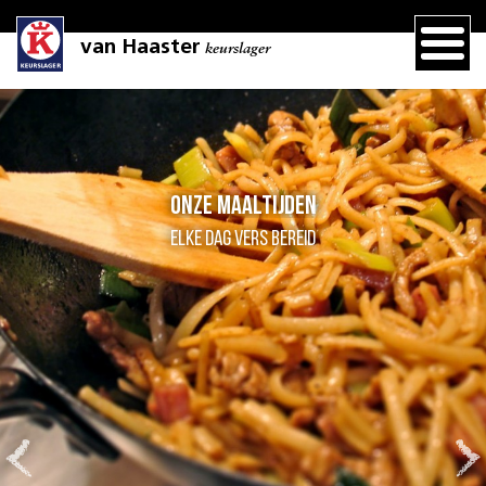
van Haaster
keurslager
Onze maaltijden
Elke dag vers bereid